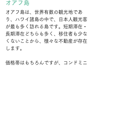
オアフ島
オアフ島は、世界有数の観光地であ
り、ハワイ諸島の中で、日本人観光客
が最も多く訪れる島です。短期滞在・
長期滞在どちらも多く、移住者も少な
くないことから、様々な不動産が存在
します。
価格帯はもちろんですが、コンドミニ
アムや戸建など、不動産種別も豊富で
す。そのため、購入を検討するもしく
は、実際に購入している日本人も少な
くありません。しかしながら、オアフ
島の不動産には様々な特徴があること
から、購入時には専門家の総合的サポ
ートが必要不可欠です。
購入する不動産によっては、投資目的